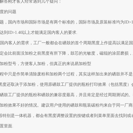
解答刚才客人经常遇到几个疑问：
黑度的问题
题，国内市场和国际市场是有两个标准的，国际市场及原装标准均为ID>1.
达到ID>1.40以上才能满足国内客人的要求.
配合国内客人的需求，工厂一般都会在硒鼓的首个周期黑度上作提高以满足
定会比前面没加粉之前黑度有所下降，鼓芯的光敏度，磁辊的涂层磨损，
加粉型号，方便客人加粉，但真正的来说易加粉型
程中只是作简单清除废粉和加粉两个过程，其实这样加出来的硒鼓并不
的黑度还取决于添加粉，使用原硒鼓工厂提供的瓶粉打印效果（包括黑度）
硒鼓工厂提供的瓶粉和硒鼓的兼容度最高，并且肯定是经过周期测试的。
成加粉效果不好的情况。建议用户使用的硒鼓和瓶装碳粉均来自于同一厂
机器特别是一体机器，都会有黑度调整设置的按键或者到菜单里面去找到或
置里面.